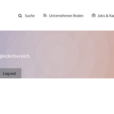
Unternehmen finden
Jobs & Kar
Suche
GH
Top
Menu
liederbereich.
Log out