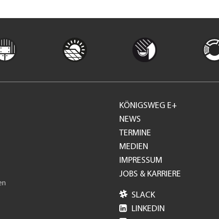
KÖNIGSWEG E+
Footer
NEWS
TERMINE
GH
MEDIEN
IMPRESSUM
JOBS & KARRIERE
en

SLACK

LINKEDIN