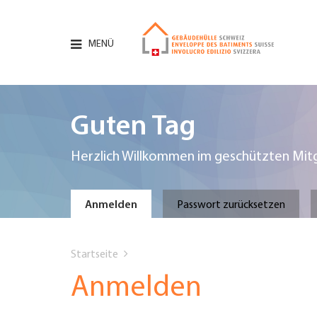
Direkt
zum
Inhalt
MENÜ
Hauptnavigation
PORTRÄT
Guten Tag
DIENSTLEISTUNGEN
Herzlich Willkommen im geschützten Mitg
INFOTHEK
Primary
Anmelden
Passwort zurücksetzen
TERMINE
You
tabs
Startseite
MITGLIEDSCHAFT
are
Anmelden
JOBS & KARRIERE